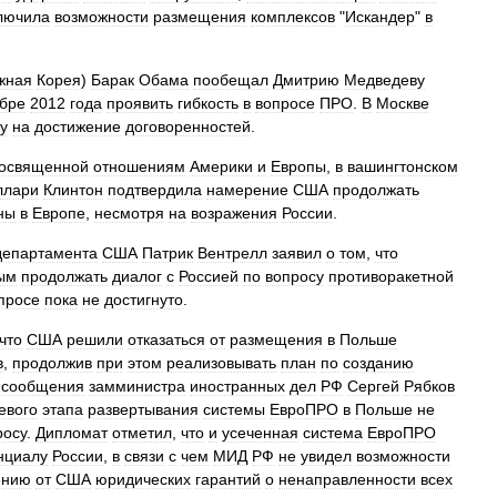
лючила
возможности
размещения
комплексов
"
Искандер
"
в
жная
Корея
)
Барак
Обама
пообещал
Дмитрию
Медведеву
бре
2012
года
проявить
гибкость
в
вопросе
ПРО
.
В
Москве
у
на
достижение
договоренностей
.
освященной
отношениям
Америки
и
Европы
,
в
вашингтонском
ллари
Клинтон
подтвердила
намерение
США
продолжать
ны
в
Европе
,
несмотря
на
возражения
России
.
департамента
США
Патрик
Вентрелл
заявил
о
том
,
что
ым
продолжать
диалог
с
Россией
по
вопросу
противоракетной
просе
пока
не
достигнуто
.
что
США
решили
отказаться
от
размещения
в
Польше
в
,
продолжив
при
этом
реализовывать
план
по
созданию
сообщения
замминистра
иностранных
дел
РФ
Сергей
Рябков
евого
этапа
развертывания
системы
ЕвроПРО
в
Польше
не
росу
.
Дипломат
отметил
,
что
и
усеченная
система
ЕвроПРО
нциалу
России
,
в
связи
с
чем
МИД
РФ
не
увидел
возможности
ению
от
США
юридических
гарантий
о
ненаправленности
всех