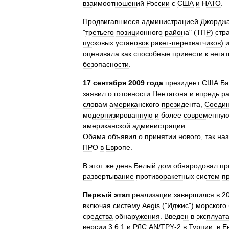
взаимоотношений
России
с
США
и
НАТО
.
Продвигавшиеся
администрацией
Джордж
"
третьего
позиционного
района
" (
ТПР
)
стр
пусковых
установок
ракет‑перехватчиков
)
оценивала
как
способные
привести
к
нега
безопасности
.
17
сентября
2009
года
президент
США
Ба
заявил
о
готовности
Пентагона
и
впредь
ра
словам
американского
президента
,
Соеди
модернизированную
и
более
современну
американской
администрации
.
Обама
объявил
о
принятии
нового
,
так
на
ПРО
в
Европе
.
В
этот
же
день
Белый
дом
обнародовал
пр
развертывание
противоракетных
систем
п
Первый
этап
реализации
завершился
в
2
включая
систему
Aegis
("
Иджис
")
морского
средства
обнаружения
.
Введен
в
эксплуат
версии
3
.
6
.
1
и
РЛС
AN
/
TPY‑2
в
Турции
,
в
Е