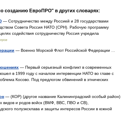
по созданию ЕвроПРО" в других словарях:
О
— Сотрудничество между Россией и 28 государствами
дством Совета Россия НАТО (СРН). Рабочую программу
целях содействия сотрудничеству Россия учредила
керов
ерации
— Военно Морской Флот Российской Федерации …
ношениях
— Первый серьезный конфликт в современных
ошел в 1999 году с началом интервенции НАТО во главе с
облема Косово. Под предлогом обвинений в этнических
он
— (КОР) (другое название Калининградский особый район)
х видов и родов войск (ВМФ, ВВС, ПВО и СВ),
дского полуэксклава и защиты интересов России в южной