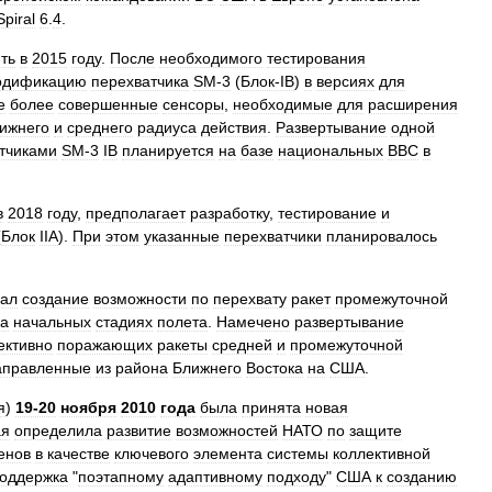
Spiral
6
.
4
.
ть
в
2015
году
.
После
необходимого
тестирования
одификацию
перехватчика
SM‑3
(
Блок‑IB
)
в
версиях
для
е
более
совершенные
сенсоры
,
необходимые
для
расширения
ижнего
и
среднего
радиуса
действия
.
Развертывание
одной
тчиками
SM‑3
IB
планируется
на
базе
национальных
ВВС
в
в
2018
году
,
предполагает
разработку
,
тестирование
и
(
Блок
IIA
).
При
этом
указанные
перехватчики
планировалось
гал
создание
возможности
по
перехвату
ракет
промежуточной
а
начальных
стадиях
полета
.
Намечено
развертывание
ктивно
поражающих
ракеты
средней
и
промежуточной
аправленные
из
района
Ближнего
Востока
на
США
.
я
)
19‑20
ноября
2010
года
была
принята
новая
ая
определила
развитие
возможностей
НАТО
по
защите
енов
в
качестве
ключевого
элемента
системы
коллективной
оддержка
"
поэтапному
адаптивному
подходу
"
США
к
созданию