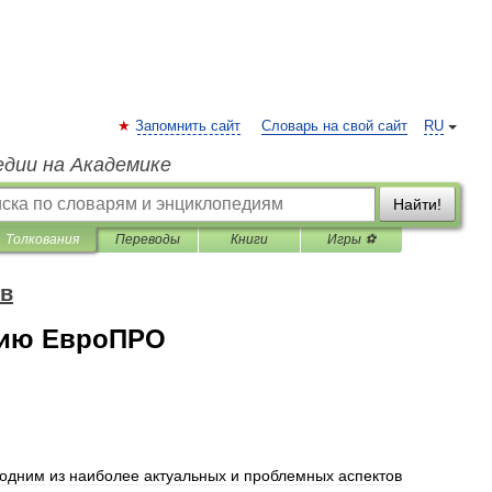
Запомнить сайт
Словарь на свой сайт
RU
едии на Академике
Найти!
Толкования
Переводы
Книги
Игры ⚽
ов
нию ЕвроПРО
одним
из
наиболее
актуальных
и
проблемных
аспектов