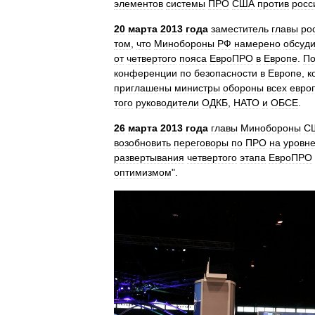
элементов
системы
ПРО
США
против
росс
20
марта
2013
года
заместитель
главы
ро
том
,
что
Минобороны
РФ
намерено
обсуди
от
четвертого
пояса
ЕвроПРО
в
Европе
.
П
конференции
по
безопасности
в
Европе
,
к
приглашены
министры
обороны
всех
евро
того
руководители
ОДКБ
,
НАТО
и
ОБСЕ
.
26
марта
2013
года
главы
Минобороны
С
возобновить
переговоры
по
ПРО
на
уровн
развертывания
четвертого
этапа
ЕвроПРО
оптимизмом
".