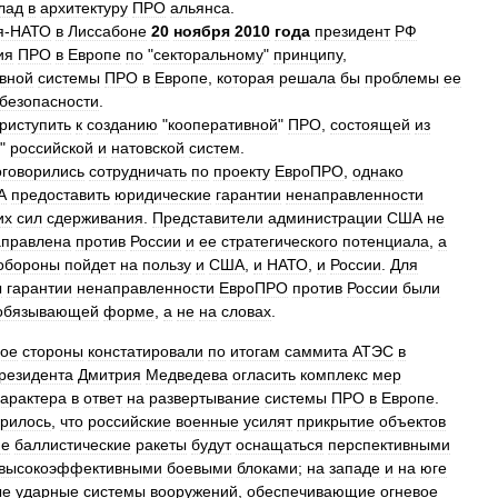
лад
в
архитектуру
ПРО
альянса
.
я‑НАТО
в
Лиссабоне
20
ноября
2010
года
президент
РФ
ия
ПРО
в
Европе
по
"
секторальному
"
принципу
,
ивной
системы
ПРО
в
Европе
,
которая
решала
бы
проблемы
ее
безопасности
.
риступить
к
созданию
"
кооперативной
"
ПРО
,
состоящей
из
"
российской
и
натовской
систем
.
оговорились
сотрудничать
по
проекту
ЕвроПРО
,
однако
А
предоставить
юридические
гарантии
ненаправленности
их
сил
сдерживания
.
Представители
администрации
США
не
аправлена
против
России
и
ее
стратегического
потенциала
,
а
обороны
пойдет
на
пользу
и
США
,
и
НАТО
,
и
России
.
Для
ы
гарантии
ненаправленности
ЕвроПРО
против
России
были
обязывающей
форме
,
а
не
на
словах
.
рое
стороны
констатировали
по
итогам
саммита
АТЭС
в
резидента
Дмитрия
Медведева
огласить
комплекс
мер
характера
в
ответ
на
развертывание
системы
ПРО
в
Европе
.
орилось
,
что
российские
военные
усилят
прикрытие
объектов
ие
баллистические
ракеты
будут
оснащаться
перспективными
высокоэффективными
боевыми
блоками
;
на
западе
и
на
юге
ые
ударные
системы
вооружений
,
обеспечивающие
огневое