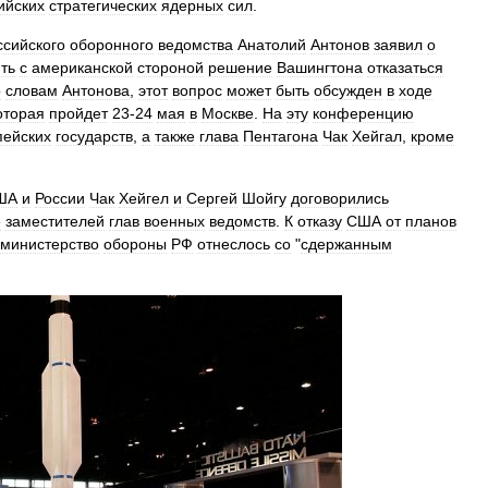
ийских
стратегических
ядерных
сил
.
ссийского
оборонного
ведомства
Анатолий
Антонов
заявил
о
ть
с
американской
стороной
решение
Вашингтона
отказаться
о
словам
Антонова
,
этот
вопрос
может
быть
обсужден
в
ходе
оторая
пройдет
23‑24
мая
в
Москве
.
На
эту
конференцию
пейских
государств
,
а
также
глава
Пентагона
Чак
Хейгал
,
кроме
ША
и
России
Чак
Хейгел
и
Сергей
Шойгу
договорились
е
заместителей
глав
военных
ведомств
.
К
отказу
США
от
планов
министерство
обороны
РФ
отнеслось
со
"
сдержанным