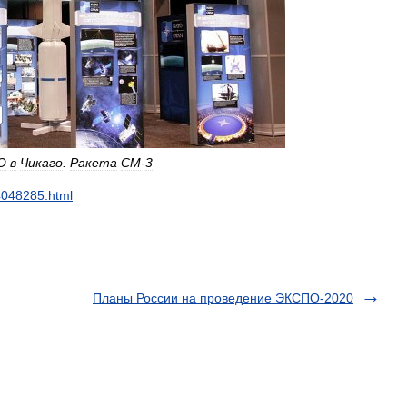
О
в
Чикаго
.
Ракета
СМ
-
3
4048285
.
html
Планы России на проведение ЭКСПО-2020