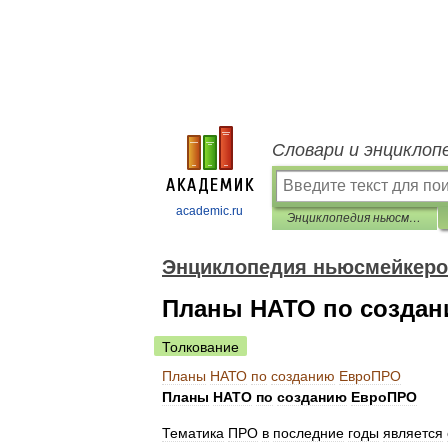
Словари и энциклоп
academic.ru
Энциклопедия ньюсмейкеров
Энциклопедия ньюсмейкер
Планы НАТО по созда
Толкование
Планы
НАТО
по
созданию
ЕвроПРО
Планы
НАТО
по
созданию
ЕвроПРО
Тематика
ПРО
в
последние
годы
является