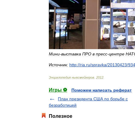
Мини
-
выставка
ПРО
в
пресс
-
центре
НАТ
Источник:
http:
//
ria
.
ru
/
spravka
/
20130423
/
93
Энциклопедия
ньюсмейкеров
.
2012
.
Игры ⚽
Поможем написать реферат
План президента США по борьбе с
безработицей
Полезное