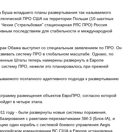
а
Буша‑младшего
планы
развертывания
так
называемого
атегической
ПРО
США
на
территории
Польши
(
10
шахтных
и
Чехии
("
стрельбовая
"
стационарная
РЛС
ПРО
)
Россия
тивным
последствиям
для
стабильности
и
международной
рак
Обама
выступил
со
специальным
заявлением
по
ПРО
.
Он
звивать
систему
ПРО
в
глобальном
масштабе
.
Однако
,
по
ненные
Штаты
теперь
намерены
развернуть
в
Европе
ю
систему
ПРО
,
нежели
это
планировалось
при
прежней
зываемого
поэтапного
адаптивного
подхода
к
развертыванию
ограмму
размещения
объектов
ЕвроПРО
,
согласно
которой
ройдет
в
четыре
этапа
.
011
году
-
были
развернуты
новые
системы
поражения
,
базирования
с
ракетами‑перехватчиками
SM‑3
(
Блок‑IA
),
и
ацию
один
корабль
с
системой
боевого
управления
Aegis
вропейском
командовании
ВС
США
в
Европе
установлена