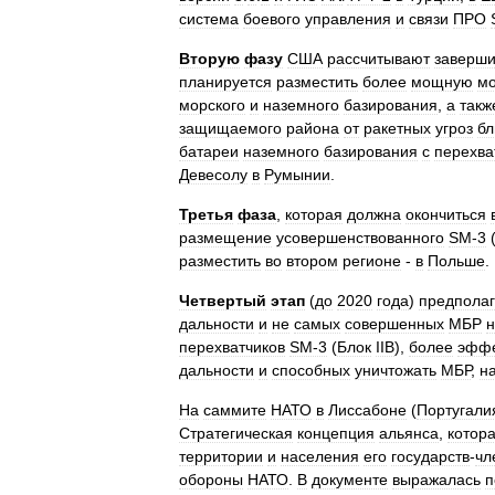
система
боевого
управления
и
связи
ПРО
Вторую
фазу
США
рассчитывают
заверши
планируется
разместить
более
мощную
м
морского
и
наземного
базирования
,
а
такж
защищаемого
района
от
ракетных
угроз
бл
батареи
наземного
базирования
с
перехва
Девесолу
в
Румынии
.
Третья
фаза
,
которая
должна
окончиться
размещение
усовершенствованного
SM‑3
разместить
во
втором
регионе
-
в
Польше
.
Четвертый
этап
(
до
2020
года
)
предпола
дальности
и
не
самых
совершенных
МБР
н
перехватчиков
SM‑3
(
Блок
IIB
),
более
эффе
дальности
и
способных
уничтожать
МБР
,
н
На
саммите
НАТО
в
Лиссабоне
(
Португали
Стратегическая
концепция
альянса
,
котор
территории
и
населения
его
государств
-
чл
обороны
НАТО
.
В
документе
выражалась
п