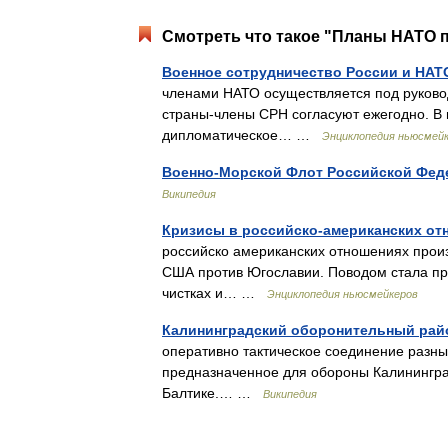
Смотреть что такое "Планы НАТО 
Военное сотрудничество России и НАТ
членами НАТО осуществляется под руково
страны‑члены СРН согласуют ежегодно. В 
дипломатическое… …
Энциклопедия ньюсмей
Военно-Морской Флот Российской Фед
Википедия
Кризисы в российско-американских от
российско американских отношениях произ
США против Югославии. Поводом стала пр
чистках и… …
Энциклопедия ньюсмейкеров
Калининградский оборонительный рай
оперативно тактическое соединение разны
предназначенное для обороны Калинингра
Балтике.… …
Википедия