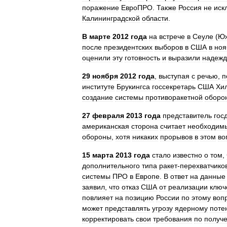
поражение
ЕвроПРО
.
Также
Россия
не
иск
Калининградской
области
.
В
марте
2012
года
на
встрече
в
Сеуле
(
Ю
после
президентских
выборов
в
США
в
ноя
оценили
эту
готовность
и
выразили
надежд
29
ноября
2012
года
,
выступая
с
речью
,
п
институте
Брукингса
госсекретарь
США
Хи
создание
системы
противоракетной
оборо
27
февраля
2013
года
представитель
гос
американская
сторона
считает
необходим
обороны
,
хотя
никаких
прорывов
в
этом
во
15
марта
2013
года
стало
известно
о
том
,
дополнительного
типа
ракет‑перехватчико
системы
ПРО
в
Европе
.
В
ответ
на
данные
заявил
,
что
отказ
США
от
реализации
ключ
повлияет
на
позицию
России
по
этому
воп
может
представлять
угрозу
ядерному
поте
корректировать
свои
требования
по
получ